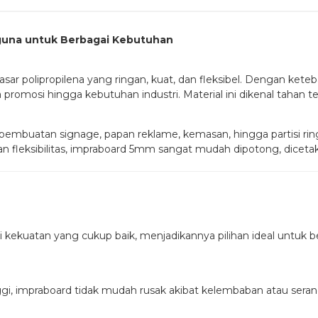
guna untuk Berbagai Kebutuhan
sar polipropilena yang ringan, kuat, dan fleksibel. Dengan keteb
promosi hingga kebutuhan industri. Material ini dikenal tahan ter
embuatan signage, papan reklame, kemasan, hingga partisi ri
fleksibilitas, impraboard 5mm sangat mudah dipotong, dicetak
i kekuatan yang cukup baik, menjadikannya pilihan ideal untuk
 tinggi, impraboard tidak mudah rusak akibat kelembaban atau se