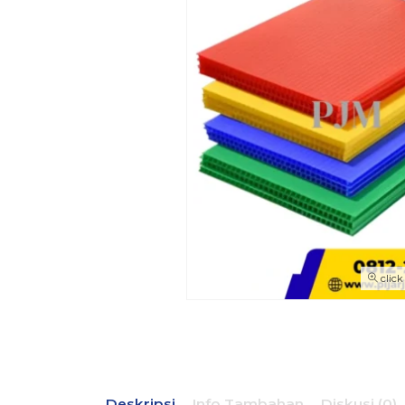
click
Deskripsi
Info Tambahan
Diskusi (0)