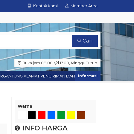
Kontak Kami
Member Area
Cari
Buka jam 08.00 s/d 17.00, Minggu Tutup
ANTUNG ALAMAT PENGIRIMAN DAN KETERSEDIAAN STOK
Hubungi
Warna
INFO HARGA