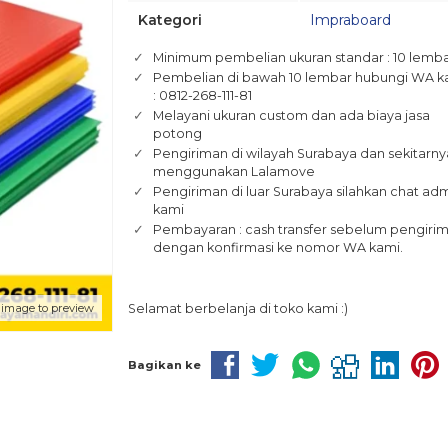
Kategori
Impraboard
Minimum pembelian ukuran standar : 10 lemb
Pembelian di bawah 10 lembar hubungi WA k
: 0812-268-111-81
Melayani ukuran custom dan ada biaya jasa
potong
Pengiriman di wilayah Surabaya dan sekitarny
menggunakan Lalamove
Pengiriman di luar Surabaya silahkan chat ad
kami
Pembayaran : cash transfer sebelum pengiri
dengan konfirmasi ke nomor WA kami.
 image to preview
Selamat berbelanja di toko kami :)
Bagikan ke