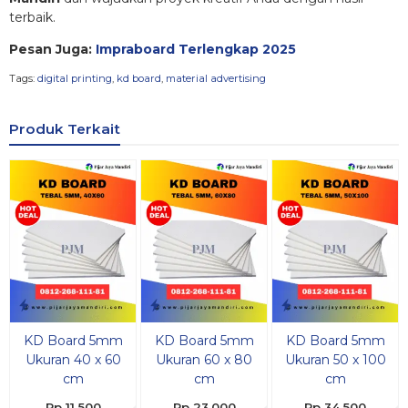
terbaik.
Pesan Juga:
Impraboard Terlengkap 2025
Tags:
digital printing
,
kd board
,
material advertising
Produk Terkait
KD Board 5mm
KD Board 5mm
KD Board 5mm
Ukuran 40 x 60
Ukuran 60 x 80
Ukuran 50 x 100
cm
cm
cm
Rp 11.500
Rp 23.000
Rp 34.500