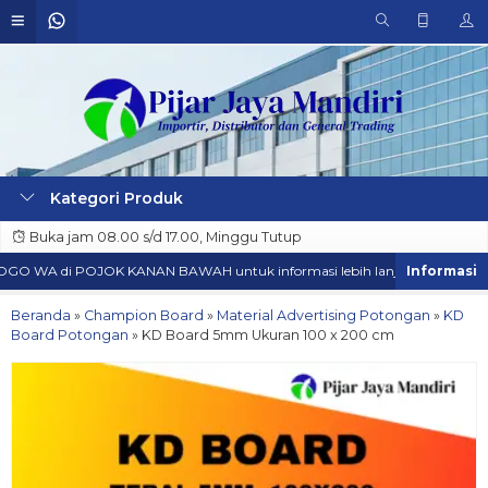
Kategori Produk
Buka jam 08.00 s/d 17.00, Minggu Tutup
GO WA di POJOK KANAN BAWAH untuk informasi lebih lanjut.
BISA D
Beranda
»
Champion Board
»
Material Advertising Potongan
»
KD
Board Potongan
»
KD Board 5mm Ukuran 100 x 200 cm