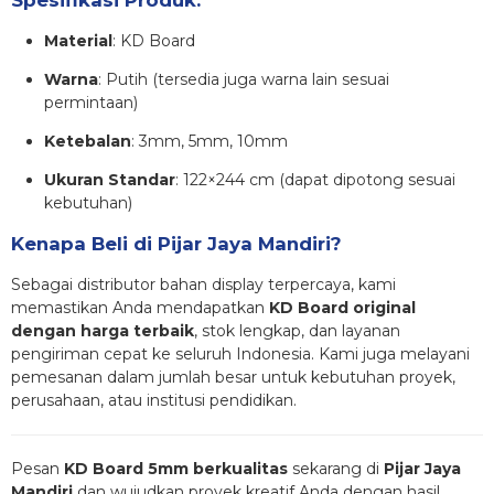
Material
: KD Board
Warna
: Putih (tersedia juga warna lain sesuai
permintaan)
Ketebalan
: 3mm, 5mm, 10mm
Ukuran Standar
: 122×244 cm (dapat dipotong sesuai
kebutuhan)
Kenapa Beli di Pijar Jaya Mandiri?
Sebagai distributor bahan display terpercaya, kami
memastikan Anda mendapatkan
KD Board original
dengan harga terbaik
, stok lengkap, dan layanan
pengiriman cepat ke seluruh Indonesia. Kami juga melayani
pemesanan dalam jumlah besar untuk kebutuhan proyek,
perusahaan, atau institusi pendidikan.
Pesan
KD Board 5mm berkualitas
sekarang di
Pijar Jaya
Mandiri
dan wujudkan proyek kreatif Anda dengan hasil