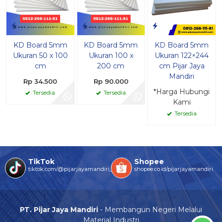
KD Board 5mm
KD Board 5mm
KD Board 5mm
Ukuran 50 x 100
Ukuran 100 x
Ukuran 122×244
cm
200 cm
cm Pijar Jaya
Mandiri
Rp 34.500
Rp 90.000
*Harga Hubungi
Tersedia
Tersedia
Kami
Tersedia
TikTok
Shopee
tiktok.com/@pijarjayamandiri_
shopee.co.id/pijarjayamandiri
PT. Pijar Jaya Mandiri
- Membangun Negeri Melalui
Material Industri