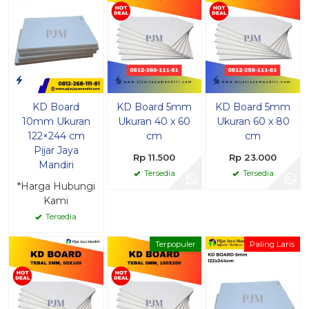
KD Board
KD Board 5mm
KD Board 5mm
10mm Ukuran
Ukuran 40 x 60
Ukuran 60 x 80
122×244 cm
cm
cm
Pijar Jaya
Rp 11.500
Rp 23.000
Mandiri
Tersedia
Tersedia
*Harga Hubungi
Kami
Tersedia
Terpopuler
Paling Laris