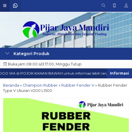
Kategori Produk
Buka jam 08.00 s/d 17.00, Minggu Tutup
GO WA di POJOK KANAN BAWAH untuk informasi lebih lanjut.
BISA D
Beranda
»
Champion Rubber
»
Rubber Fender V
»
Rubber Fender
Type V Ukuran V200 L1500