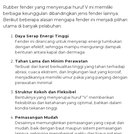
Rubber fender yang menyerupai huruf V ini memiliki
berbagai keunggulan dibandingkan jenis fender lainnya.
Berikut beberapa alasan mengapa fender ini menjadi pilihan
utama di banyak pelabuhan:
Daya Serap Energi Tinggi
Fender ini dirancang untuk menyerap energi tumbukan
dengan efektif, sehingga mampu mengurangi dampak
benturan antara kapal dan dermaga.
Tahan Lama dan Minim Perawatan
Terbuat dari karet berkualitas tinggi yang tahan terhadap
abrasi, cuaca ekstrem, dan lingkungan laut yang korosif,
menjadikannya memiliki umur pakai yang panjang dengan
perawatan minimal.
Struktur Kokoh dan Fleksibel
Bentuknya yang menyerupai huruf “V” memberikan
fleksibilitas dan ketahanan yang optimal, bahkan dalam
kondisi tekanan tinggi.
Pemasangan Mudah
Desainnya memungkinkan pemasangan yang cepat dan
mudah, baik dengan baut maupun sistem pemasangan
lainnya, sehingga menghemat waktu dan biaya instalasi.