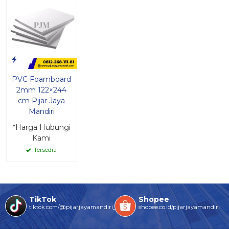
PVC Foamboard
2mm 122×244
cm Pijar Jaya
Mandiri
*Harga Hubungi
Kami
Tersedia
TikTok
Shopee
tiktok.com/@pijarjayamandiri_
shopee.co.id/pijarjayamandiri