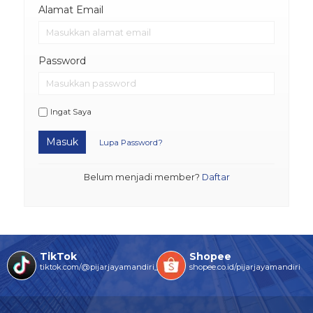
Alamat Email
Password
Ingat Saya
Masuk
Lupa Password?
Belum menjadi member?
Daftar
TikTok
Shopee
tiktok.com/@pijarjayamandiri_
shopee.co.id/pijarjayamandiri